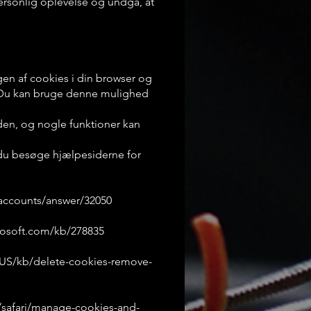
ersonlig oplevelse og undgå, at
en af cookies i din browser og
e. Du kan bruge denne mulighed
den, og nogle funktioner kan
es du besøge hjælpesiderne for
accounts/answer/32050
rosoft.com/kb/278835
n-US/kb/delete-cookies-remove-
/safari/manage-cookies-and-