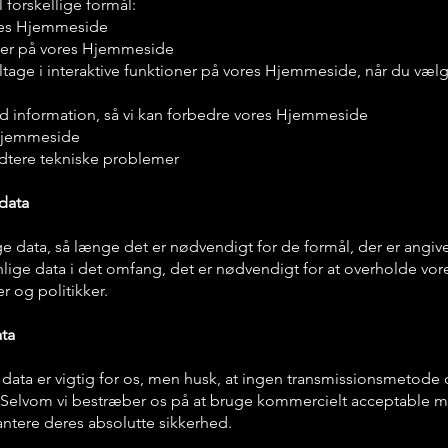
 forskellige formål:
ores Hjemmeside
ger på vores Hjemmeside
eltage i interaktive funktioner på vores Hjemmeside, når du vælg
uld information, så vi kan forbedre vores Hjemmeside
 Hjemmeside
dtere tekniske problemer
data
 data, så længe det er nødvendigt for de formål, der er angivet i
ge data i det omfang, det er nødvendigt for at overholde vores 
r og politikker.
ata
data er vigtig for os, men husk, at ingen transmissionsmetode ov
Selvom vi bestræber os på at bruge kommercielt acceptable midl
antere deres absolutte sikkerhed.