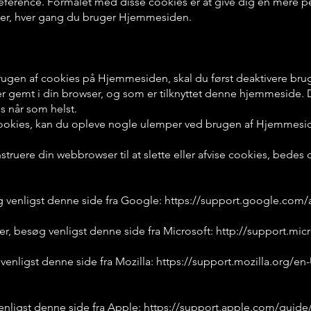
æference. Formålet med disse cookies er at give dig en mere p
cer, hver gang du bruger Hjemmesiden.
rugen af cookies på Hjemmesiden, skal du først deaktivere brug
r er gemt i din browser, og som er tilknyttet denne hjemmesid
es når som helst.
cookies, kan du opleve nogle ulemper ved brugen af Hjemmesi
 instruere din webbrowser til at slette eller afvise cookies, bed
venligst denne side fra Google:
https://support.google.com/
r, besøg venligst denne side fra Microsoft:
http://support.mic
enligst denne side fra Mozilla:
https://support.mozilla.org/e
enligst denne side fra Apple:
https://support.apple.com/guide