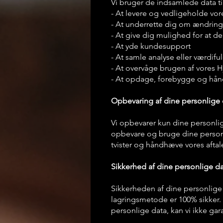
Vi bruger de indsamlede data til
- At levere og vedligeholde v
- At underrette dig om ændrin
- At give dig mulighed for at d
- At yde kundesupport
- At samle analyse eller værdif
- At overvåge brugen af vores
- At opdage, forebygge og hån
Opbevaring af dine personlige 
Vi opbevarer kun dine personlige
opbevare og bruge dine personli
tvister og håndhæve vores aftale
Sikkerhed af dine personlige d
Sikkerheden af dine personlige 
lagringsmetode er 100% sikker. 
personlige data, kan vi ikke gar