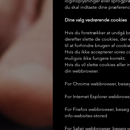
loginoplysninger eller sprogpr
du skal indtaste dine præferen
Dine valg vedrørende cookies
Hvis du foretrækker at undgå b
derefter slette de cookies, de
til at forhindre brugen af cooki
Hvis du ikke accepterer vores 
muligvis ikke fungere korrekt.
Hvis du vil slette cookies eller
din webbrowser.
For Chrome webbrowser, besøg 
For Internet Explorer webbrowse
For Firefox webbrowser, besøg v
info-websites-stored
For Safari webbrowser, besøg v