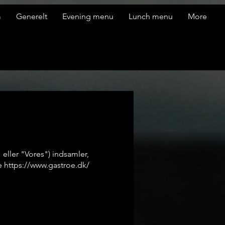
m
Generelt
Evening menu
Lunch menu
More
 eller "Vores") indsamler,
de
https://www.gastroe.dk/